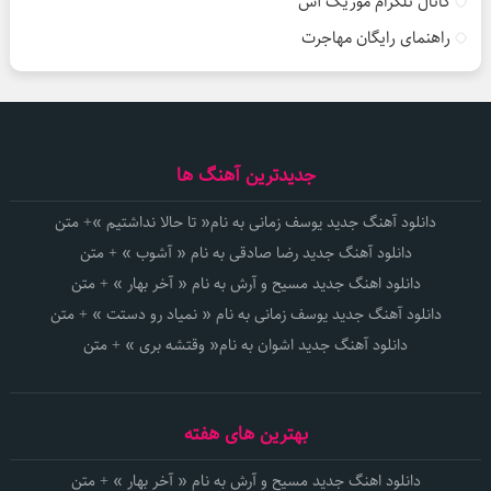
کانال تلگرام موزیک آس
راهنمای رایگان مهاجرت
جدیدترین آهنگ ها
دانلود آهنگ جدید یوسف زمانی به نام« تا حالا نداشتیم »+ متن
دانلود آهنگ جدید رضا صادقی به نام « آشوب » + متن
دانلود اهنگ جدید مسیح و آرش به نام « آخر بهار » + متن
دانلود آهنگ جدید یوسف زمانی به نام « نمیاد رو دستت » + متن
دانلود آهنگ جدید اشوان به نام« وقتشه بری » + متن
بهترین های هفته
دانلود اهنگ جدید مسیح و آرش به نام « آخر بهار » + متن