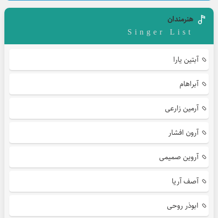
هنرمندان
Singer List
آبتین یارا
آبراهام
آرمین زارعی
آرون افشار
آروین صمیمی
آصف آریا
ابوذر روحی