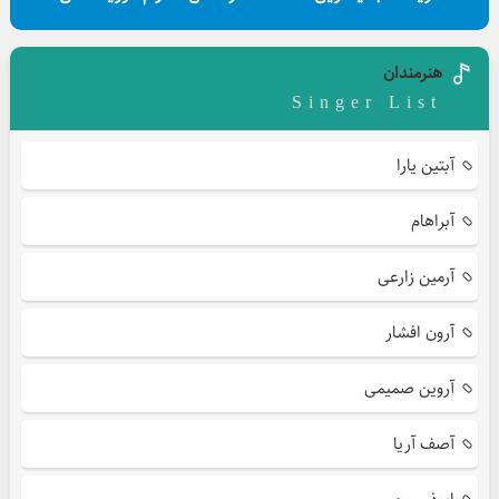
هنرمندان
Singer List
آبتین یارا
آبراهام
آرمین زارعی
آرون افشار
آروین صمیمی
آصف آریا