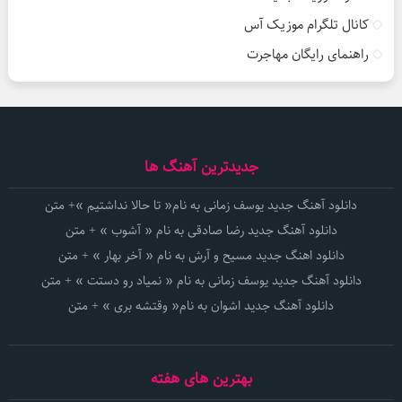
کانال تلگرام موزیک آس
راهنمای رایگان مهاجرت
جدیدترین آهنگ ها
دانلود آهنگ جدید یوسف زمانی به نام« تا حالا نداشتیم »+ متن
دانلود آهنگ جدید رضا صادقی به نام « آشوب » + متن
دانلود اهنگ جدید مسیح و آرش به نام « آخر بهار » + متن
دانلود آهنگ جدید یوسف زمانی به نام « نمیاد رو دستت » + متن
دانلود آهنگ جدید اشوان به نام« وقتشه بری » + متن
بهترین های هفته