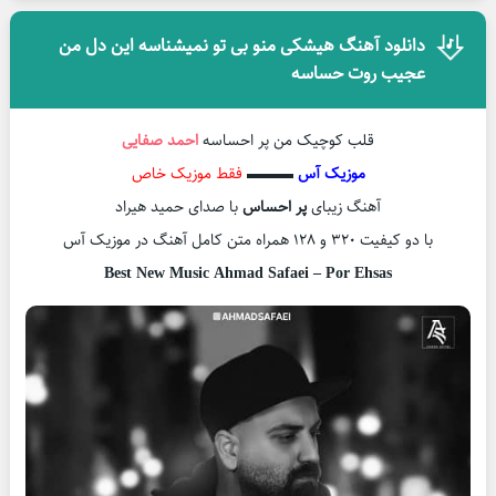
دانلود آهنگ هیشکی منو بی تو نمیشناسه این دل من
عجیب روت حساسه
قلب کوچیک من پر احساسه
احمد صفایی
موزیک آس
▬▬▬
فقط موزیک خاص
آهنگ زیبای
پر احساس
با صدای حمید هیراد
با دو کیفیت ۳۲۰ و ۱۲۸ همراه متن کامل آهنگ در موزیک آس
Best New Music Ahmad Safaei – Por Ehsas