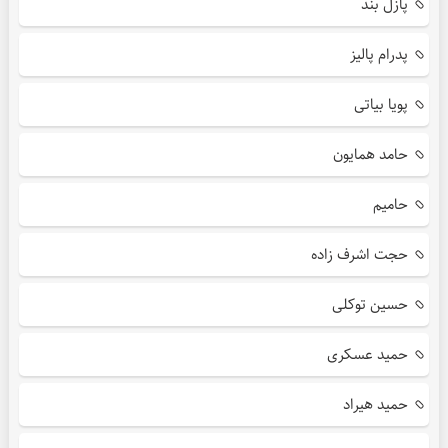
پازل بند
پدرام پالیز
پویا بیاتی
حامد همایون
حامیم
حجت اشرف زاده
حسین توکلی
حمید عسکری
حمید هیراد