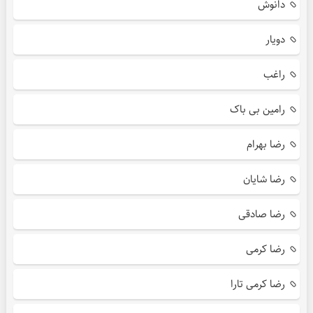
دانوش
دویار
راغب
رامین بی باک
رضا بهرام
رضا شایان
رضا صادقی
رضا کرمی
رضا کرمی تارا