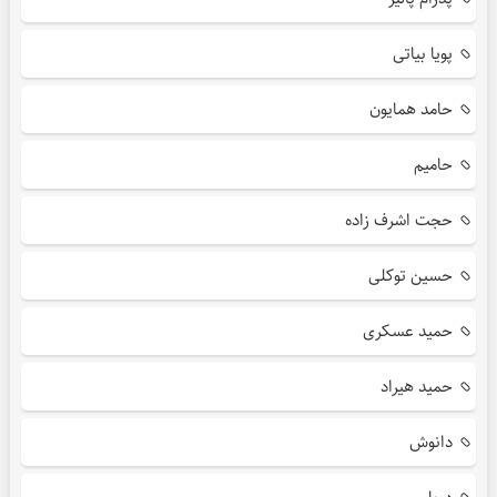
پویا بیاتی
حامد همایون
حامیم
حجت اشرف زاده
حسین توکلی
حمید عسکری
حمید هیراد
دانوش