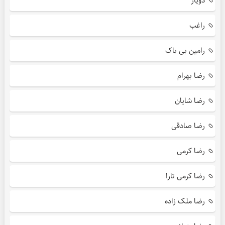
دویار
راغب
رامین بی باک
رضا بهرام
رضا شایان
رضا صادقی
رضا کرمی
رضا کرمی تارا
رضا ملک زاده