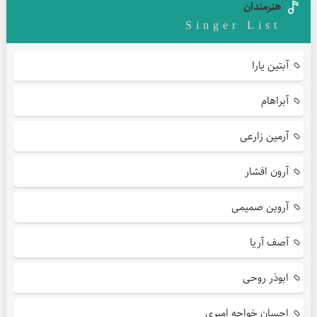
هنرمندان
Singer List
آبتین یارا
آبراهام
آرمین زارعی
آرون افشار
آروین صمیمی
آصف آریا
ابوذر روحی
احسان خواجه امیری