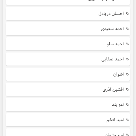
احسان دریادل
احمد سعیدی
احمد سلو
احمد صفایی
اشوان
افشین آذری
امو بند
امید افخم
امیر رشوند