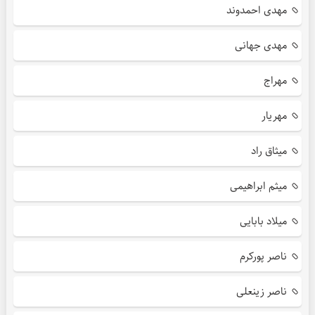
مهدی احمدوند
مهدی جهانی
مهراج
مهریار
میثاق راد
میثم ابراهیمی
میلاد بابایی
ناصر پورکرم
ناصر زینعلی