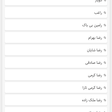
دویار
راغب
رامین بی باک
رضا بهرام
رضا شایان
رضا صادقی
رضا کرمی
رضا کرمی تارا
رضا ملک زاده