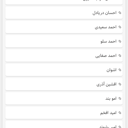
احسان دریادل
احمد سعیدی
احمد سلو
احمد صفایی
اشوان
افشین آذری
امو بند
امید افخم
امیر رشوند