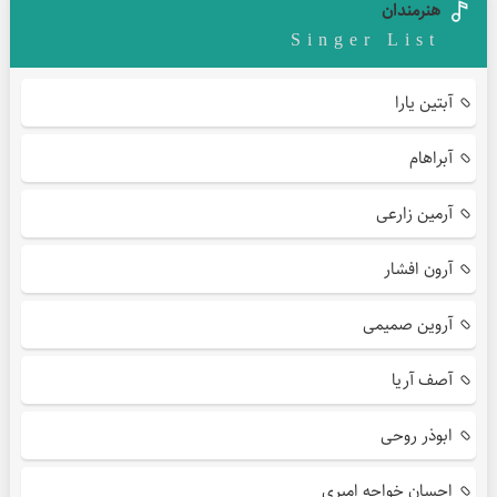
هنرمندان
Singer List
آبتین یارا
آبراهام
آرمین زارعی
آرون افشار
آروین صمیمی
آصف آریا
ابوذر روحی
احسان خواجه امیری