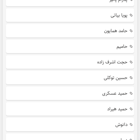
پویا بیاتی
حامد همایون
حامیم
حجت اشرف زاده
حسین توکلی
حمید عسکری
حمید هیراد
دانوش