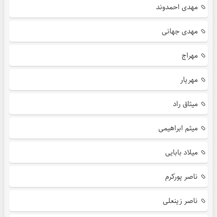
مهدی احمدوند
مهدی جهانی
مهراج
مهریار
میثاق راد
میثم ابراهیمی
میلاد بابایی
ناصر پورکرم
ناصر زینعلی