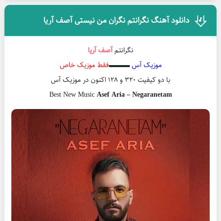
دانلود آهنگ نگرانتم نگران من نیستی آصف آریا
نگرانتم
آصف آریا
موزیک آس
▬▬▬
فقط موزیک خاص
با دو کیفیت ۳۲۰ و ۱۲۸ اکنون در موزیک آس
Best New Music
Asef Aria – Negaranetam