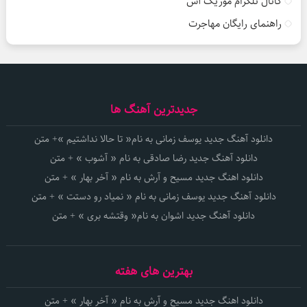
کانال تلگرام موزیک آس
راهنمای رایگان مهاجرت
جدیدترین آهنگ ها
دانلود آهنگ جدید یوسف زمانی به نام« تا حالا نداشتیم »+ متن
دانلود آهنگ جدید رضا صادقی به نام « آشوب » + متن
دانلود اهنگ جدید مسیح و آرش به نام « آخر بهار » + متن
دانلود آهنگ جدید یوسف زمانی به نام « نمیاد رو دستت » + متن
دانلود آهنگ جدید اشوان به نام« وقتشه بری » + متن
بهترین های هفته
دانلود اهنگ جدید مسیح و آرش به نام « آخر بهار » + متن