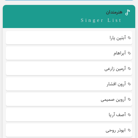
هنرمندان
Singer List
آبتین یارا
آبراهام
آرمین زارعی
آرون افشار
آروین صمیمی
آصف آریا
ابوذر روحی