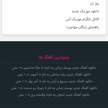
روز ارز
دانلود موزیک جدید
کانال تلگرام موزیک آس
راهنمای رایگان مهاجرت
جدیدترین آهنگ ها
دانلود آهنگ جدید یوسف زمانی به نام« تا حالا نداشتیم »+ متن
دانلود آهنگ جدید رضا صادقی به نام « آشوب » + متن
دانلود اهنگ جدید مسیح و آرش به نام « آخر بهار » + متن
دانلود آهنگ جدید یوسف زمانی به نام « نمیاد رو دستت » + متن
دانلود آهنگ جدید اشوان به نام« وقتشه بری » + متن