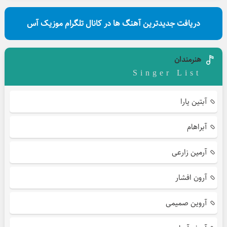
دریافت جدیدترین آهنگ ها در کانال تلگرام موزیک آس
هنرمندان
Singer List
آبتین یارا
آبراهام
آرمین زارعی
آرون افشار
آروین صمیمی