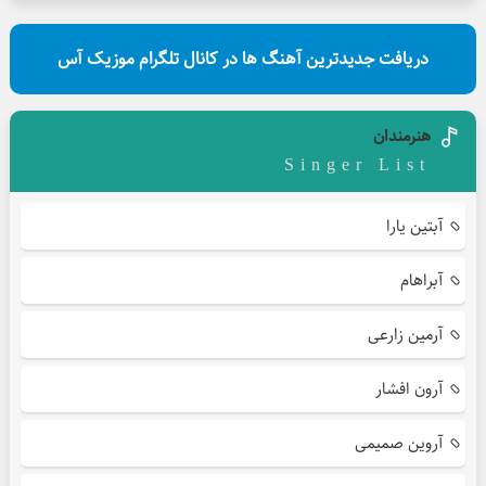
دریافت جدیدترین آهنگ ها در کانال تلگرام موزیک آس
هنرمندان
Singer List
آبتین یارا
آبراهام
آرمین زارعی
آرون افشار
آروین صمیمی