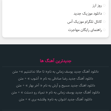
روز ارز
دانلود موزیک جدید
کانال تلگرام موزیک آس
راهنمای رایگان مهاجرت
جدیدترین آهنگ ها
دانلود آهنگ جدید یوسف زمانی به نام« تا حالا نداشتیم »+ متن
دانلود آهنگ جدید رضا صادقی به نام « آشوب » + متن
دانلود اهنگ جدید مسیح و آرش به نام « آخر بهار » + متن
دانلود آهنگ جدید یوسف زمانی به نام « نمیاد رو دستت » + متن
دانلود آهنگ جدید اشوان به نام« وقتشه بری » + متن