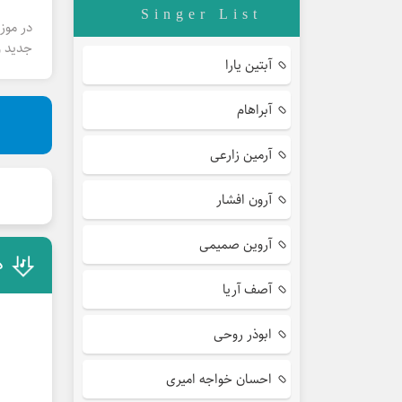
Singer List
در موز
جدید و
آبتین یارا
آبراهام
آرمین زارعی
آرون افشار
آروین صمیمی
د
آصف آریا
ابوذر روحی
احسان خواجه امیری