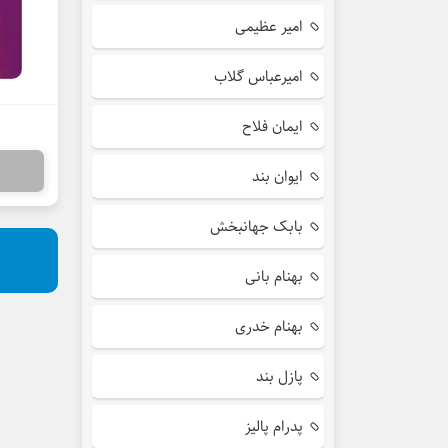
امیر عظیمی
امیرعباس گلاب
ایمان فلاح
ایوان بند
بابک جهانبخش
بهنام بانی
بهنام خدری
پازل بند
پدرام پالیز