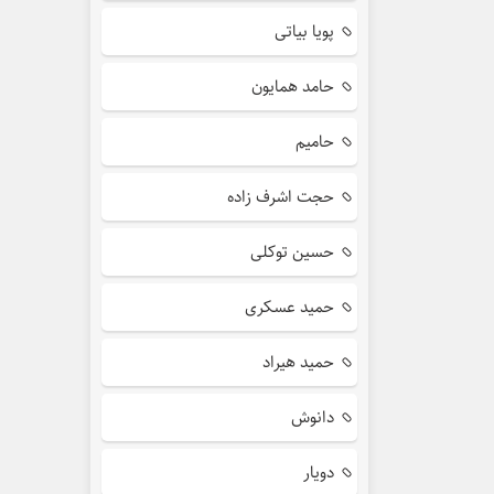
پویا بیاتی
حامد همایون
حامیم
حجت اشرف زاده
حسین توکلی
حمید عسکری
حمید هیراد
دانوش
دویار