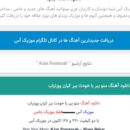
یک آس شما دوستان و کاربران عزیز میتوانید آهنگ های جدید و خاص ، مداح
 معروف و همچنین آلبوم ها و موزیک ویدئو های مورد علاقه خود را دریافت کنید
دریافت جدیدترین آهنگ ها در کانال تلگرام موزیک آس
نتایج آرشیو " Kian Pourtorab "
انلود آهنگ منو ببر با خودت ببر کیان پورتراب
دانلود آهنگ
منو ببر با خودت ببر کیان پورتراب
موزیک آس
▬▬▬
فقط موزیک خاص
با دو کیفیت ۳۲۰ و ۱۲۸ اکنون در موزیک آس
Best New Music
Kian Pourtorab – Mano Bebar