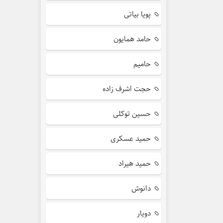
پویا بیاتی
حامد همایون
حامیم
حجت اشرف زاده
حسین توکلی
حمید عسکری
حمید هیراد
دانوش
دویار