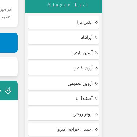
Singer List
در موز
جدید و
آبتین یارا
آبراهام
آرمین زارعی
آرون افشار
آروین صمیمی
د
آصف آریا
ابوذر روحی
احسان خواجه امیری