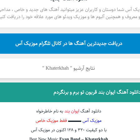
یک آس شما دوستان و کاربران عزیز میتوانید آهنگ های جدید و خاص ، مداح
 معروف و همچنین آلبوم ها و موزیک ویدئو های مورد علاقه خود را دریافت کنید
دریافت جدیدترین آهنگ ها در کانال تلگرام موزیک آس
نتایج آرشیو " Khaterkhah "
انلود آهنگ ایوان بند قربون تو برم و برنگردم
دانلود آهنگ
ایوان بند
به نام خاطرخواه
موزیک آس
▬▬▬
فقط موزیک خاص
با دو کیفیت ۳۲۰ و ۱۲۸ اکنون در موزیک آس
Best New Music
Evan Band – Khaterkhah