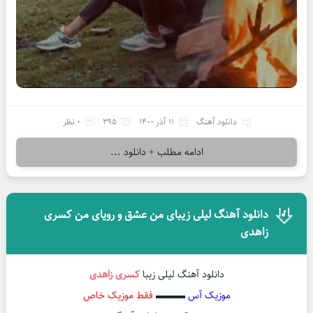
دانلود آهنگ
11 آذر 1400
395
0 نظر
ادامه مطلب + دانلود ...
دانلود آهنگ لیلی زیبای من عشق و رویای من کسری
زاهدی
دانلود آهنگ لیلی زیبا
کسری زاهدی
موزیک آس
▬▬▬
فقط موزیک خاص