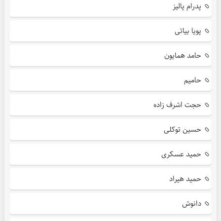
پدرام پالیز
پویا بیاتی
حامد همایون
حامیم
حجت اشرف زاده
حسین توکلی
حمید عسکری
حمید هیراد
دانوش