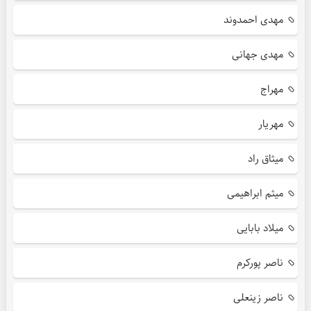
مهدی احمدوند
مهدی جهانی
مهراج
مهریار
میثاق راد
میثم ابراهیمی
میلاد بابایی
ناصر پورکرم
ناصر زینعلی