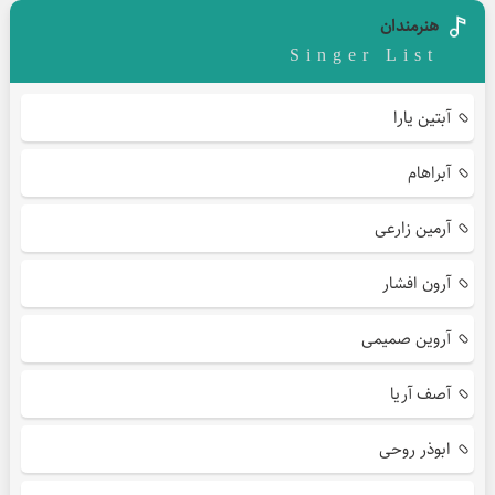
هنرمندان
Singer List
آبتین یارا
آبراهام
آرمین زارعی
آرون افشار
آروین صمیمی
آصف آریا
ابوذر روحی