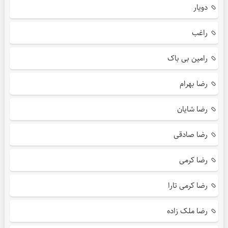
دویار
راغب
رامین بی باک
رضا بهرام
رضا شایان
رضا صادقی
رضا کرمی
رضا کرمی تارا
رضا ملک زاده