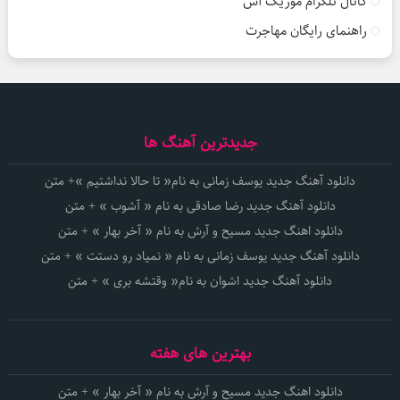
کانال تلگرام موزیک آس
راهنمای رایگان مهاجرت
جدیدترین آهنگ ها
دانلود آهنگ جدید یوسف زمانی به نام« تا حالا نداشتیم »+ متن
دانلود آهنگ جدید رضا صادقی به نام « آشوب » + متن
دانلود اهنگ جدید مسیح و آرش به نام « آخر بهار » + متن
دانلود آهنگ جدید یوسف زمانی به نام « نمیاد رو دستت » + متن
دانلود آهنگ جدید اشوان به نام« وقتشه بری » + متن
بهترین های هفته
دانلود اهنگ جدید مسیح و آرش به نام « آخر بهار » + متن