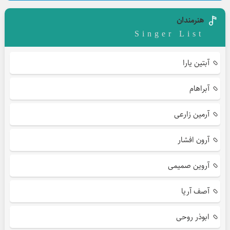
هنرمندان
Singer List
آبتین یارا
آبراهام
آرمین زارعی
آرون افشار
آروین صمیمی
آصف آریا
ابوذر روحی