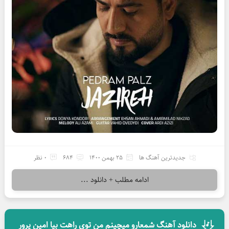
جدیدترین آهنگ ها
25 بهمن 1400
684
0 نظر
ادامه مطلب + دانلود ...
دانلود آهنگ شمعارو میچینم من توی راهت بیا امین پرور