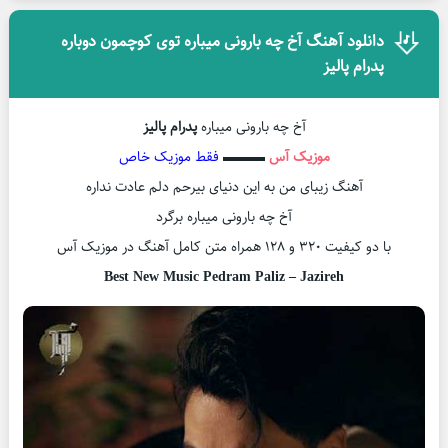
دانلود آهنگ آخ چه بارونی میباره توی کوچمون دوباره
پدرام پالیز
آخ چه بارونی میباره
پدرام پالیز
موزیک آس
▬▬▬
فقط موزیک خاص
آهنگ زیبای من به این دنیای بیرحم دلم عادت نداره
آخ چه بارونی میباره برگرد
با دو کیفیت ۳۲۰ و ۱۲۸ همراه متن کامل آهنگ در موزیک آس
Best New Music Pedram Paliz – Jazireh