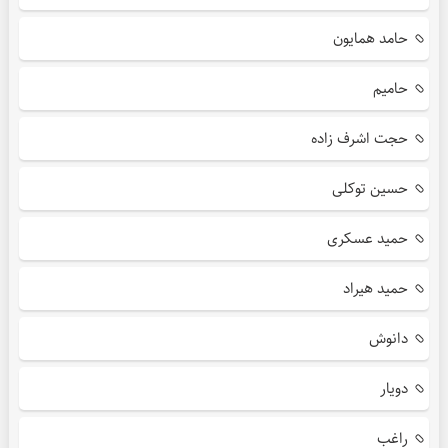
حامد همایون
حامیم
حجت اشرف زاده
حسین توکلی
حمید عسکری
حمید هیراد
دانوش
دویار
راغب