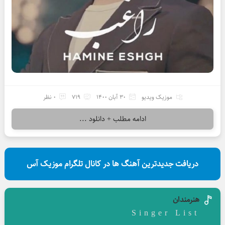
موزیک ویدیو
30 آبان 1400
719
0 نظر
ادامه مطلب + دانلود ...
دریافت جدیدترین آهنگ ها در کانال تلگرام موزیک آس
هنرمندان
Singer List