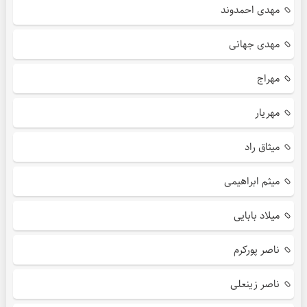
مهدی احمدوند
مهدی جهانی
مهراج
مهریار
میثاق راد
میثم ابراهیمی
میلاد بابایی
ناصر پورکرم
ناصر زینعلی