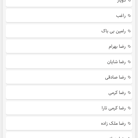
دویار
راغب
رامین بی باک
رضا بهرام
رضا شایان
رضا صادقی
رضا کرمی
رضا کرمی تارا
رضا ملک زاده