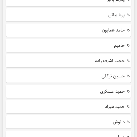
پویا بیاتی
حامد همایون
حامیم
حجت اشرف زاده
حسین توکلی
حمید عسکری
حمید هیراد
دانوش