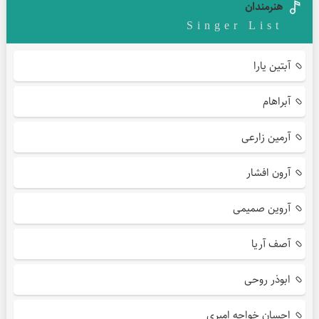
هنرمندان
Singer List
آبتین یارا
آبراهام
آرمین زارعی
آرون افشار
آروین صمیمی
آصف آریا
ابوذر روحی
احسان خواجه امیری