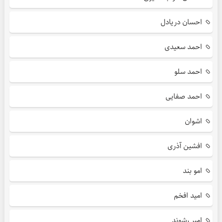
احسان دریادل
احمد سعیدی
احمد سلو
احمد صفایی
اشوان
افشین آذری
امو بند
امید افخم
امیر رشوند