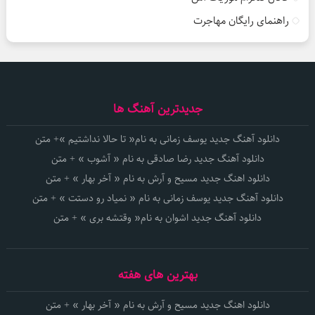
راهنمای رایگان مهاجرت
جدیدترین آهنگ ها
دانلود آهنگ جدید یوسف زمانی به نام« تا حالا نداشتیم »+ متن
دانلود آهنگ جدید رضا صادقی به نام « آشوب » + متن
دانلود اهنگ جدید مسیح و آرش به نام « آخر بهار » + متن
دانلود آهنگ جدید یوسف زمانی به نام « نمیاد رو دستت » + متن
دانلود آهنگ جدید اشوان به نام« وقتشه بری » + متن
بهترین های هفته
دانلود اهنگ جدید مسیح و آرش به نام « آخر بهار » + متن