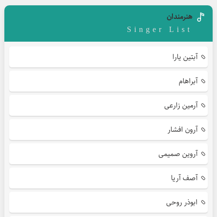
هنرمندان
Singer List
آبتین یارا
آبراهام
آرمین زارعی
آرون افشار
آروین صمیمی
آصف آریا
ابوذر روحی