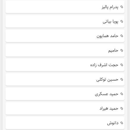
پدرام پالیز
پویا بیاتی
حامد همایون
حامیم
حجت اشرف زاده
حسین توکلی
حمید عسکری
حمید هیراد
دانوش