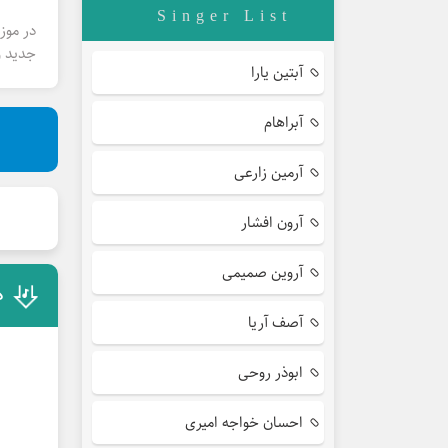
Singer List
در موز
جدید و
آبتین یارا
آبراهام
آرمین زارعی
آرون افشار
آروین صمیمی
د
آصف آریا
ابوذر روحی
احسان خواجه امیری