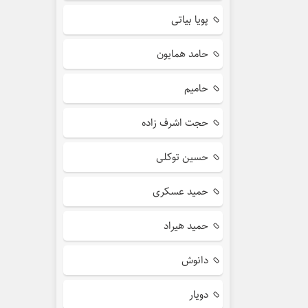
پویا بیاتی
حامد همایون
حامیم
حجت اشرف زاده
حسین توکلی
حمید عسکری
حمید هیراد
دانوش
دویار