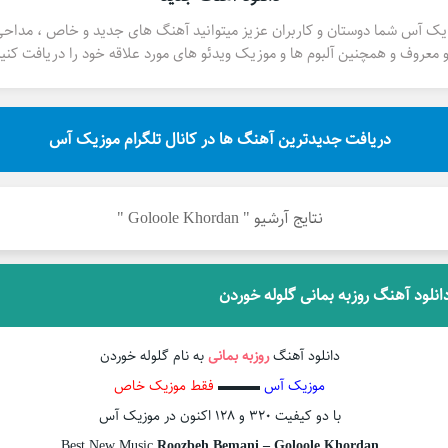
یک آس شما دوستان و کاربران عزیز میتوانید آهنگ های جدید و خاص ، مداح
 معروف و همچنین آلبوم ها و موزیک ویدئو های مورد علاقه خود را دریافت کنید
دریافت جدیدترین آهنگ ها در کانال تلگرام موزیک آس
نتایج آرشیو " Goloole Khordan "
انلود آهنگ روزبه بمانی گلوله خوردن
دانلود آهنگ
روزبه بمانی
به نام گلوله خوردن
موزیک آس
▬▬▬
فقط موزیک خاص
با دو کیفیت ۳۲۰ و ۱۲۸ اکنون در موزیک آس
Best New Music
Roozbeh Bemani – Goloole Khordan