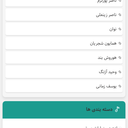
ناصر پورکرم
ناصر زینعلی
نوان
همایون شجریان
هوروش بند
وحید آژنگ
یوسف زمانی
دسته بندی ها