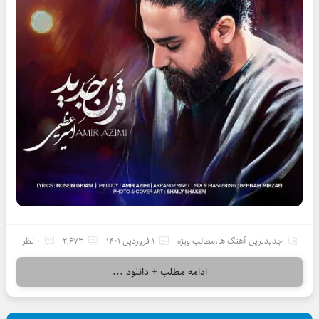
جدیدترین آهنگ ها
،
مطالب ویژه
1 فروردین 1401
2,673
0 نظر
ادامه مطلب + دانلود ...