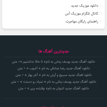
دانلود موزیک جدید
کانال تلگرام موزیک آس
راهنمای رایگان مهاجرت
جدیدترین آهنگ ها
دانلود آهنگ جدید یوسف زمانی به نام« تا حالا نداشتیم »+ متن
دانلود آهنگ جدید رضا صادقی به نام « آشوب » + متن
دانلود اهنگ جدید مسیح و آرش به نام « آخر بهار » + متن
دانلود آهنگ جدید یوسف زمانی به نام « نمیاد رو دستت » + متن
دانلود آهنگ جدید اشوان به نام« وقتشه بری » + متن