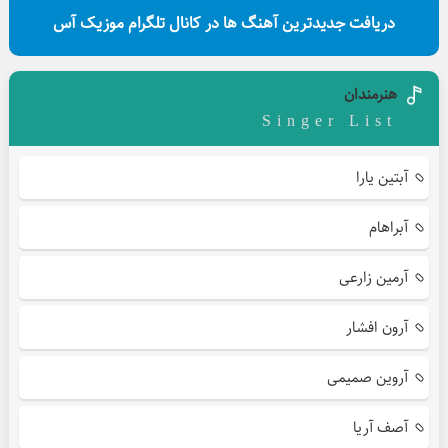
دریافت جدیدترین آهنگ ها در کانال تلگرام موزیک آس
هنرمندان
Singer List
آبتین یارا
آبراهام
آرمین زارعی
آرون افشار
آروین صمیمی
آصف آریا