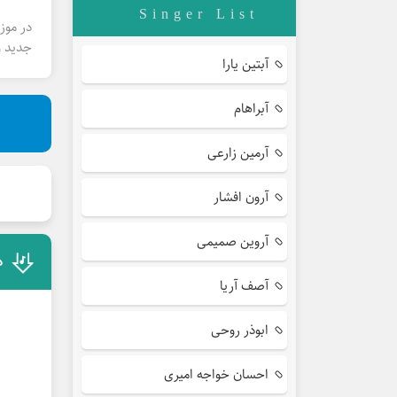
Singer List
در موز
جدید و
آبتین یارا
آبراهام
آرمین زارعی
آرون افشار
آروین صمیمی
د
آصف آریا
ابوذر روحی
احسان خواجه امیری