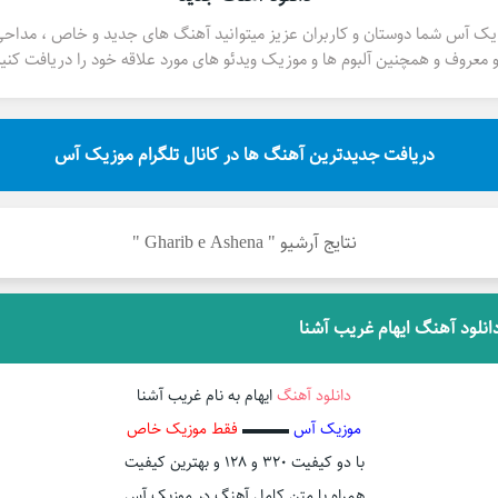
یک آس شما دوستان و کاربران عزیز میتوانید آهنگ های جدید و خاص ، مداح
 معروف و همچنین آلبوم ها و موزیک ویدئو های مورد علاقه خود را دریافت کنید
دریافت جدیدترین آهنگ ها در کانال تلگرام موزیک آس
نتایج آرشیو " Gharib e Ashena "
انلود آهنگ ایهام غریب آشنا
دانلود آهنگ
ایهام به نام غریب آشنا
موزیک آس
▬▬▬
فقط موزیک خاص
با دو کیفیت ۳۲۰ و ۱۲۸ و بهترین کیفیت
همراه با متن کامل آهنگ در موزیک آس