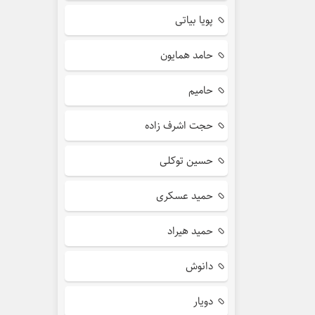
پویا بیاتی
حامد همایون
حامیم
حجت اشرف زاده
حسین توکلی
حمید عسکری
حمید هیراد
دانوش
دویار