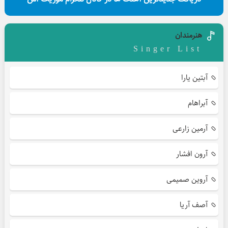
هنرمندان
Singer List
آبتین یارا
آبراهام
آرمین زارعی
آرون افشار
آروین صمیمی
آصف آریا