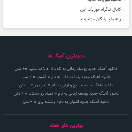
کانال تلگرام موزیک آس
راهنمای رایگان مهاجرت
جدیدترین آهنگ ها
دانلود آهنگ جدید یوسف زمانی به نام« تا حالا نداشتیم »+ متن
دانلود آهنگ جدید رضا صادقی به نام « آشوب » + متن
دانلود اهنگ جدید مسیح و آرش به نام « آخر بهار » + متن
دانلود آهنگ جدید یوسف زمانی به نام « نمیاد رو دستت » + متن
دانلود آهنگ جدید اشوان به نام« وقتشه بری » + متن
بهترین های هفته