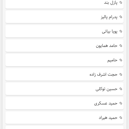
پازل بند
پدرام پالیز
پویا بیاتی
حامد همایون
حامیم
حجت اشرف زاده
حسین توکلی
حمید عسکری
حمید هیراد