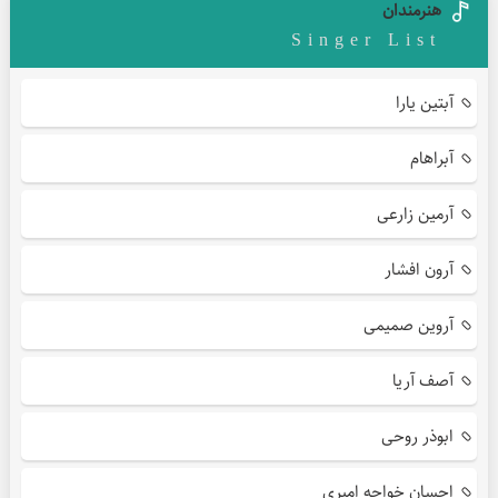
هنرمندان
Singer List
آبتین یارا
آبراهام
آرمین زارعی
آرون افشار
آروین صمیمی
آصف آریا
ابوذر روحی
احسان خواجه امیری