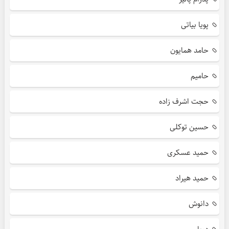
پویا بیاتی
حامد همایون
حامیم
حجت اشرف زاده
حسین توکلی
حمید عسکری
حمید هیراد
دانوش