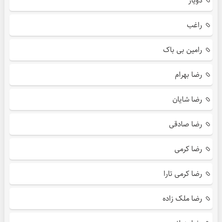
دویار
راغب
رامین بی باک
رضا بهرام
رضا شایان
رضا صادقی
رضا کرمی
رضا کرمی تارا
رضا ملک زاده