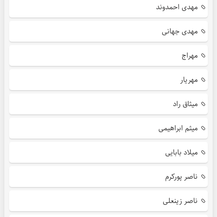
مهدی احمدوند
مهدی جهانی
مهراج
مهریار
میثاق راد
میثم ابراهیمی
میلاد بابایی
ناصر پورکرم
ناصر زینعلی