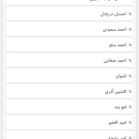
احسان دریادل
احمد سعیدی
احمد سلو
احمد صفایی
اشوان
افشین آذری
امو بند
امید افخم
امیر رشوند