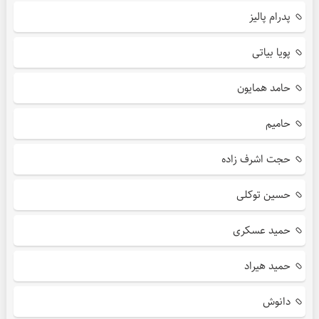
پدرام پالیز
پویا بیاتی
حامد همایون
حامیم
حجت اشرف زاده
حسین توکلی
حمید عسکری
حمید هیراد
دانوش