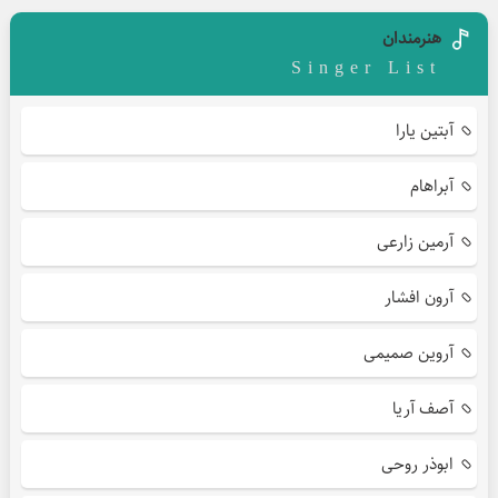
هنرمندان
Singer List
آبتین یارا
آبراهام
آرمین زارعی
آرون افشار
آروین صمیمی
آصف آریا
ابوذر روحی