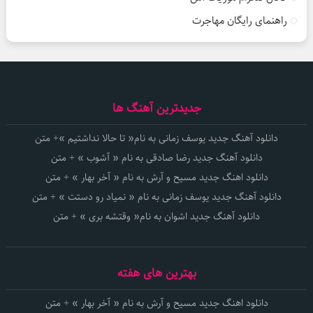
راهنمای رایگان مهاجرت
جدیدترین آهنگ ها
دانلود آهنگ جدید یوسف زمانی به نام« تا حالا نداشتیم »+ متن
دانلود آهنگ جدید رضا صادقی به نام « آشوب » + متن
دانلود اهنگ جدید مسیح و آرش به نام « آخر بهار » + متن
دانلود آهنگ جدید یوسف زمانی به نام « نمیاد رو دستت » + متن
دانلود آهنگ جدید اشوان به نام« وقتشه بری » + متن
بهترین های هفته
دانلود اهنگ جدید مسیح و آرش به نام « آخر بهار » + متن