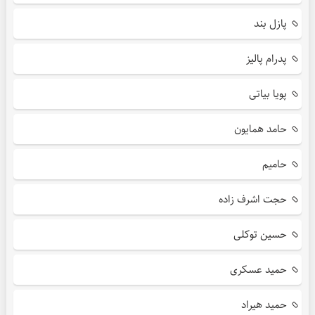
پازل بند
پدرام پالیز
پویا بیاتی
حامد همایون
حامیم
حجت اشرف زاده
حسین توکلی
حمید عسکری
حمید هیراد