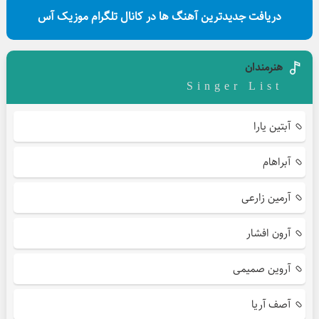
دریافت جدیدترین آهنگ ها در کانال تلگرام موزیک آس
هنرمندان
Singer List
آبتین یارا
آبراهام
آرمین زارعی
آرون افشار
آروین صمیمی
آصف آریا