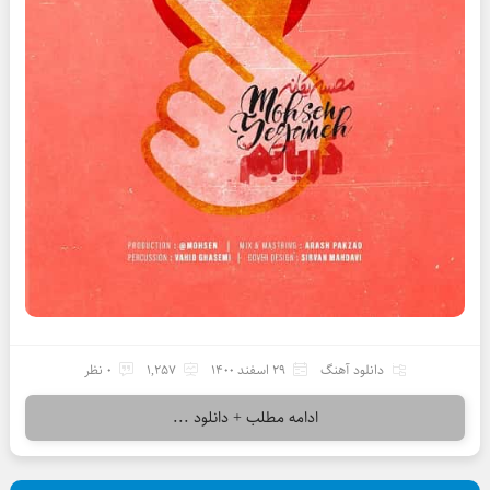
دانلود آهنگ
29 اسفند 1400
1,257
0 نظر
ادامه مطلب + دانلود ...