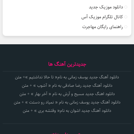
دانلود موزیک جدید
کانال تلگرام موزیک آس
راهنمای رایگان مهاجرت
جدیدترین آهنگ ها
دانلود آهنگ جدید یوسف زمانی به نام« تا حالا نداشتیم »+ متن
دانلود آهنگ جدید رضا صادقی به نام « آشوب » + متن
دانلود اهنگ جدید مسیح و آرش به نام « آخر بهار » + متن
دانلود آهنگ جدید یوسف زمانی به نام « نمیاد رو دستت » + متن
دانلود آهنگ جدید اشوان به نام« وقتشه بری » + متن