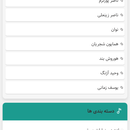
ناصر پورکرم
ناصر زینعلی
نوان
همایون شجریان
هوروش بند
وحید آژنگ
یوسف زمانی
دسته بندی ها