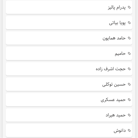
پدرام پالیز
پویا بیاتی
حامد همایون
حامیم
حجت اشرف زاده
حسین توکلی
حمید عسکری
حمید هیراد
دانوش