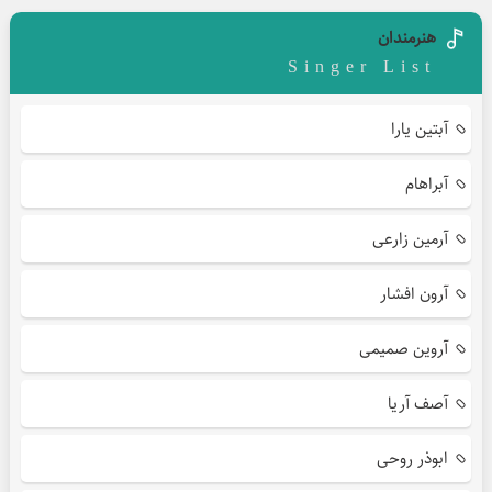
هنرمندان
Singer List
آبتین یارا
آبراهام
آرمین زارعی
آرون افشار
آروین صمیمی
آصف آریا
ابوذر روحی