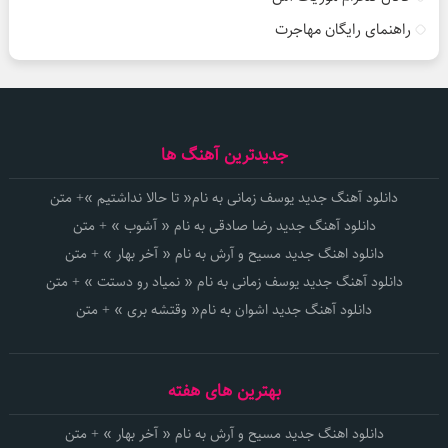
راهنمای رایگان مهاجرت
جدیدترین آهنگ ها
دانلود آهنگ جدید یوسف زمانی به نام« تا حالا نداشتیم »+ متن
دانلود آهنگ جدید رضا صادقی به نام « آشوب » + متن
دانلود اهنگ جدید مسیح و آرش به نام « آخر بهار » + متن
دانلود آهنگ جدید یوسف زمانی به نام « نمیاد رو دستت » + متن
دانلود آهنگ جدید اشوان به نام« وقتشه بری » + متن
بهترین های هفته
دانلود اهنگ جدید مسیح و آرش به نام « آخر بهار » + متن