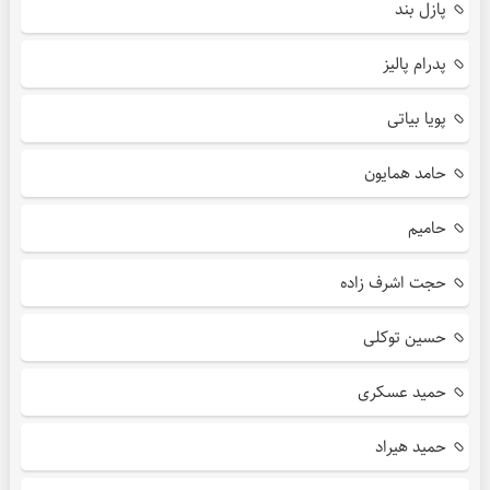
پازل بند
پدرام پالیز
پویا بیاتی
حامد همایون
حامیم
حجت اشرف زاده
حسین توکلی
حمید عسکری
حمید هیراد