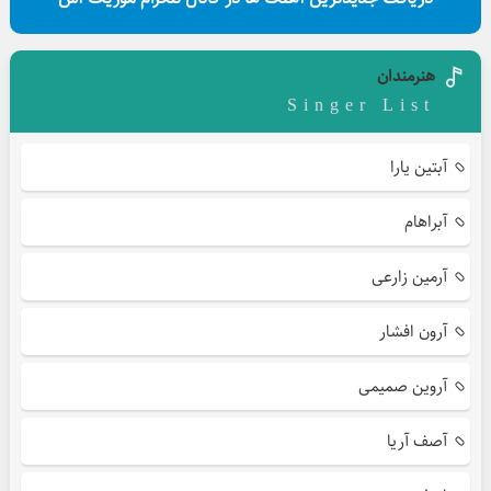
هنرمندان
Singer List
آبتین یارا
آبراهام
آرمین زارعی
آرون افشار
آروین صمیمی
آصف آریا