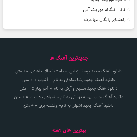
کانال تلگرام موزیک آس
راهنمای رایگان مهاجرت
جدیدترین آهنگ ها
دانلود آهنگ جدید یوسف زمانی به نام« تا حالا نداشتیم »+ متن
دانلود آهنگ جدید رضا صادقی به نام « آشوب » + متن
دانلود اهنگ جدید مسیح و آرش به نام « آخر بهار » + متن
دانلود آهنگ جدید یوسف زمانی به نام « نمیاد رو دستت » + متن
دانلود آهنگ جدید اشوان به نام« وقتشه بری » + متن
بهترین های هفته