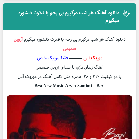
دانلود آهنگ هر شب درگیرم بی رحم با فکرت دلشوره
میگیرم
دانلود آهنگ هر شب درگیرم بی رحم با فکرت دلشوره میگیرم
آروین
صمیمی
موزیک آس
▬▬▬
فقط موزیک خاص
آهنگ زیبای
بازی
با صدای آروین صمیمی
با دو کیفیت ۳۲۰ و ۱۲۸ همراه متن کامل آهنگ در موزیک آس
Best New Music Arvin Samimi – Bazi