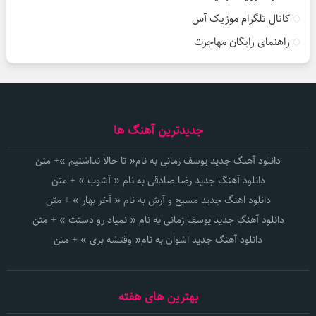
کانال تلگرام موزیک آس
راهنمای رایگان مهاجرت
جدیدترین آهنگ ها
دانلود آهنگ جدید یوسف زمانی به نام« تا حالا نداشتیم »+ متن
دانلود آهنگ جدید رضا صادقی به نام « آشوب » + متن
دانلود اهنگ جدید مسیح و آرش به نام « آخر بهار » + متن
دانلود آهنگ جدید یوسف زمانی به نام « نمیاد رو دستت » + متن
دانلود آهنگ جدید اشوان به نام« وقتشه بری » + متن
بهترین های هفته