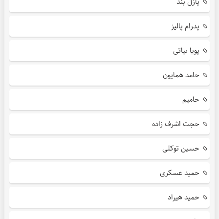
پازل بند
پدرام پالیز
پویا بیاتی
حامد همایون
حامیم
حجت اشرف زاده
حسین توکلی
حمید عسکری
حمید هیراد