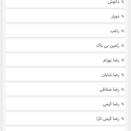
دانوش
دویار
راغب
رامین بی باک
رضا بهرام
رضا شایان
رضا صادقی
رضا کرمی
رضا کرمی تارا