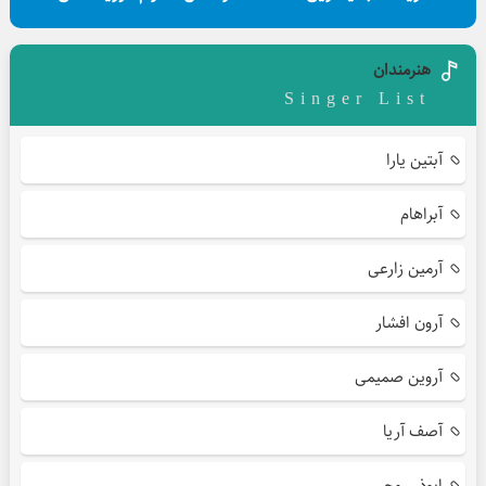
هنرمندان
Singer List
آبتین یارا
آبراهام
آرمین زارعی
آرون افشار
آروین صمیمی
آصف آریا
ابوذر روحی