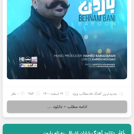
جدیدترین آهنگ ها
،
مطالب ویژه
19 اسفند 1400
956
0 نظر
ادامه مطلب + دانلود ...
دانلود آهنگ شایان اشراقی به نام بارون