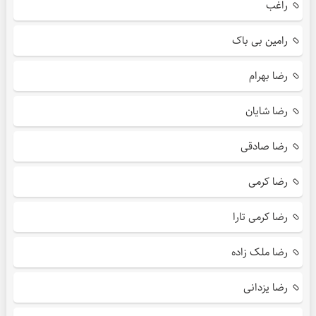
راغب
رامین بی باک
رضا بهرام
رضا شایان
رضا صادقی
رضا کرمی
رضا کرمی تارا
رضا ملک زاده
رضا یزدانی