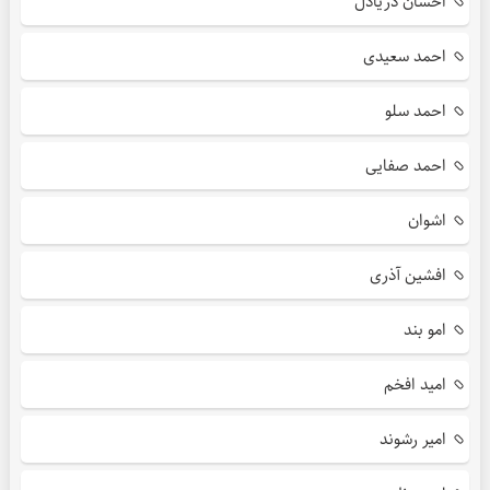
احسان دریادل
احمد سعیدی
احمد سلو
احمد صفایی
اشوان
افشین آذری
امو بند
امید افخم
امیر رشوند