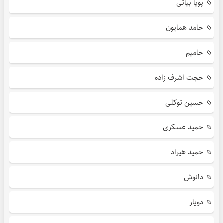
پویا بیاتی
حامد همایون
حامیم
حجت اشرف زاده
حسین توکلی
حمید عسکری
حمید هیراد
دانوش
دویار