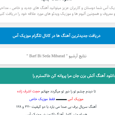
یک آس شما دوستان و کاربران عزیز میتوانید آهنگ های جدید و خاص ، مداح
 معروف و همچنین آلبوم ها و موزیک ویدئو های مورد علاقه خود را دریافت کنید
دریافت جدیدترین آهنگ ها در کانال تلگرام موزیک آس
نتایج آرشیو " Barf Bi Seda Mibarad "
انلود آهنگ آتش بزن جان مرا پروانه کن خاکسترم را
تا دیدم چشم تو را دور تو میگردد جهانم
حجت اشرف زاده
موزیک آس
▬▬▬
فقط موزیک خاص
آهنگ سریال برف بی صدا می بارد با دو کیفیت ۳۲۰ و ۱۲۸
همراه متن کامل آهنگ اکنون در موزیک آس