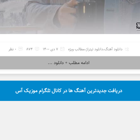
دانلود آهنگ
،
دانلود تیتراژ
،
مطالب ویژه
7 دی 1400
874
0 نظر
ادامه مطلب + دانلود ...
دریافت جدیدترین آهنگ ها در کانال تلگرام موزیک آس