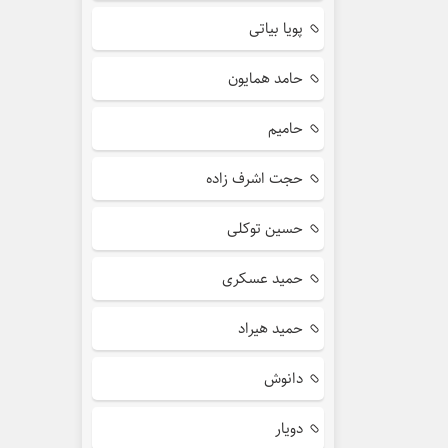
پویا بیاتی
حامد همایون
حامیم
حجت اشرف زاده
حسین توکلی
حمید عسکری
حمید هیراد
دانوش
دویار