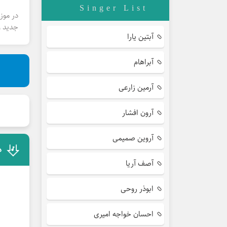
Singer List
در موز
جدید و
آبتین یارا
آبراهام
آرمین زارعی
آرون افشار
آروین صمیمی
د
آصف آریا
ابوذر روحی
احسان خواجه امیری