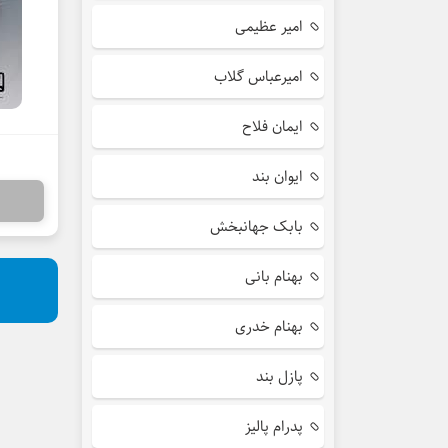
امیر عظیمی
امیرعباس گلاب
ایمان فلاح
ایوان بند
بابک جهانبخش
بهنام بانی
بهنام خدری
پازل بند
پدرام پالیز