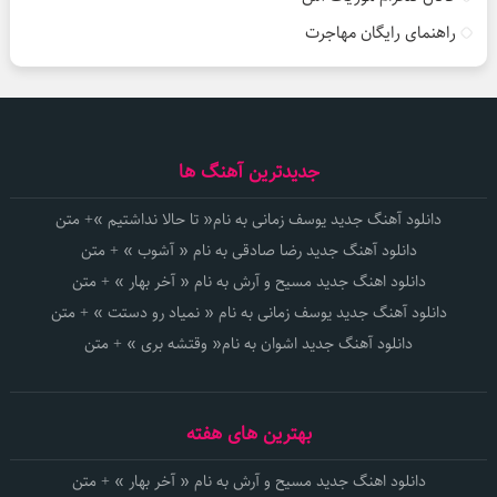
راهنمای رایگان مهاجرت
جدیدترین آهنگ ها
دانلود آهنگ جدید یوسف زمانی به نام« تا حالا نداشتیم »+ متن
دانلود آهنگ جدید رضا صادقی به نام « آشوب » + متن
دانلود اهنگ جدید مسیح و آرش به نام « آخر بهار » + متن
دانلود آهنگ جدید یوسف زمانی به نام « نمیاد رو دستت » + متن
دانلود آهنگ جدید اشوان به نام« وقتشه بری » + متن
بهترین های هفته
دانلود اهنگ جدید مسیح و آرش به نام « آخر بهار » + متن