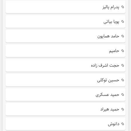
پدرام پالیز
پویا بیاتی
حامد همایون
حامیم
حجت اشرف زاده
حسین توکلی
حمید عسکری
حمید هیراد
دانوش