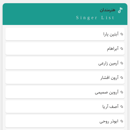
هنرمندان
Singer List
آبتین یارا
آبراهام
آرمین زارعی
آرون افشار
آروین صمیمی
آصف آریا
ابوذر روحی