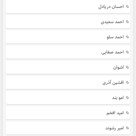
احسان دریادل
احمد سعیدی
احمد سلو
احمد صفایی
اشوان
افشین آذری
امو بند
امید افخم
امیر رشوند