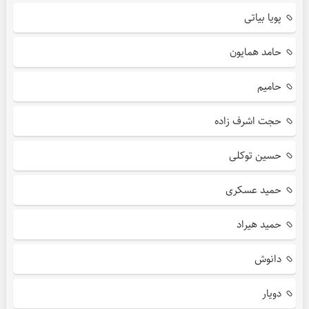
پویا بیاتی
حامد همایون
حامیم
حجت اشرف زاده
حسین توکلی
حمید عسکری
حمید هیراد
دانوش
دویار