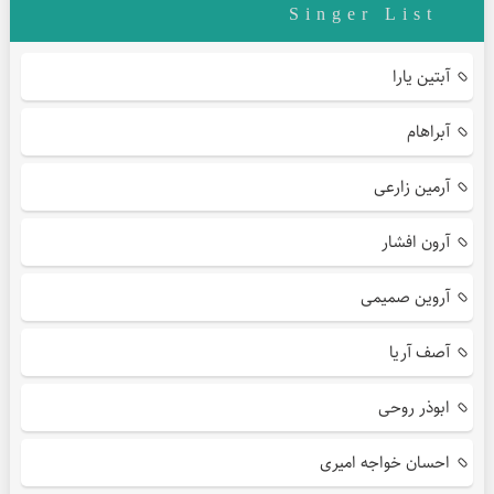
Singer List
آبتین یارا
آبراهام
آرمین زارعی
آرون افشار
آروین صمیمی
آصف آریا
ابوذر روحی
احسان خواجه امیری