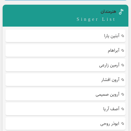
هنرمندان
Singer List
آبتین یارا
آبراهام
آرمین زارعی
آرون افشار
آروین صمیمی
آصف آریا
ابوذر روحی