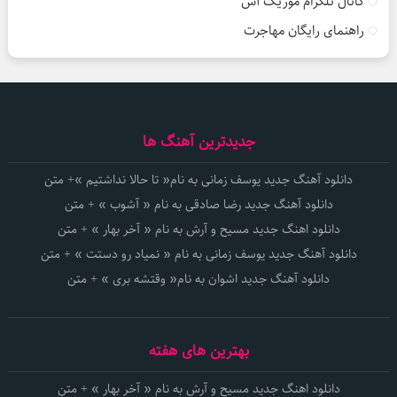
کانال تلگرام موزیک آس
راهنمای رایگان مهاجرت
جدیدترین آهنگ ها
دانلود آهنگ جدید یوسف زمانی به نام« تا حالا نداشتیم »+ متن
دانلود آهنگ جدید رضا صادقی به نام « آشوب » + متن
دانلود اهنگ جدید مسیح و آرش به نام « آخر بهار » + متن
دانلود آهنگ جدید یوسف زمانی به نام « نمیاد رو دستت » + متن
دانلود آهنگ جدید اشوان به نام« وقتشه بری » + متن
بهترین های هفته
دانلود اهنگ جدید مسیح و آرش به نام « آخر بهار » + متن