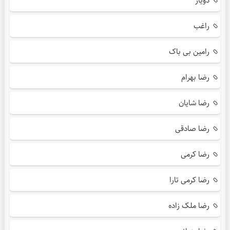
دویار
راغب
رامین بی باک
رضا بهرام
رضا شایان
رضا صادقی
رضا کرمی
رضا کرمی تارا
رضا ملک زاده