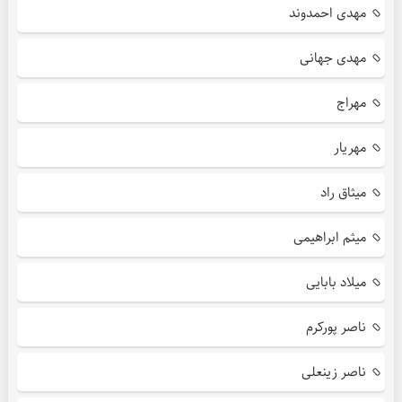
مهدی احمدوند
مهدی جهانی
مهراج
مهریار
میثاق راد
میثم ابراهیمی
میلاد بابایی
ناصر پورکرم
ناصر زینعلی