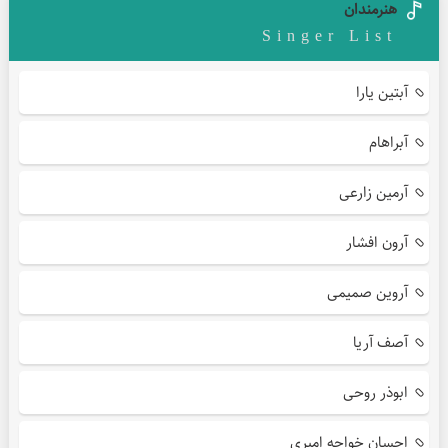
هنرمندان
Singer List
آبتین یارا
آبراهام
آرمین زارعی
آرون افشار
آروین صمیمی
آصف آریا
ابوذر روحی
احسان خواجه امیری