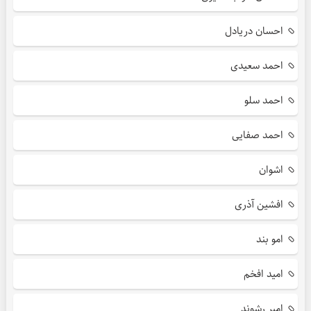
احسان دریادل
احمد سعیدی
احمد سلو
احمد صفایی
اشوان
افشین آذری
امو بند
امید افخم
امیر رشوند