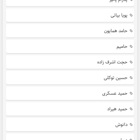
پویا بیاتی
حامد همایون
حامیم
حجت اشرف زاده
حسین توکلی
حمید عسکری
حمید هیراد
دانوش