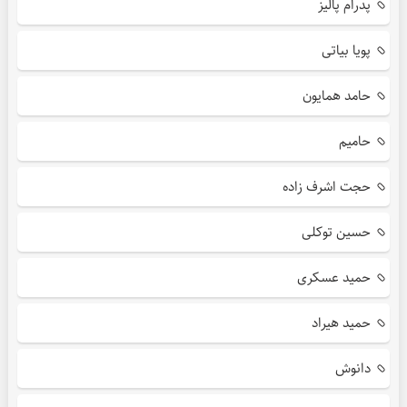
پدرام پالیز
پویا بیاتی
حامد همایون
حامیم
حجت اشرف زاده
حسین توکلی
حمید عسکری
حمید هیراد
دانوش