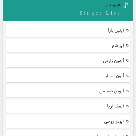
هنرمندان
Singer List
آبتین یارا
آبراهام
آرمین زارعی
آرون افشار
آروین صمیمی
آصف آریا
ابوذر روحی