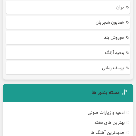
نوان
همایون شجریان
هوروش بند
وحید آژنگ
یوسف زمانی
دسته بندی ها
ادعیه و زیارات صوتی
بهترین های هفته
جدیدترین آهنگ ها