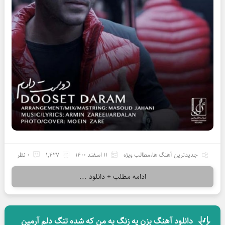
جدیدترین آهنگ ها
،
مطالب ویژه
11 اسفند 1400
1,427
0 نظر
ادامه مطلب + دانلود ...
دانلود آهنگ بزن یه زنگ به من که شده تنگ دلم آرمین