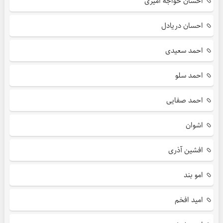
احسان خواجه امیری
احسان دریادل
احمد سعیدی
احمد سلو
احمد صفایی
اشوان
افشین آذری
امو بند
امید افخم