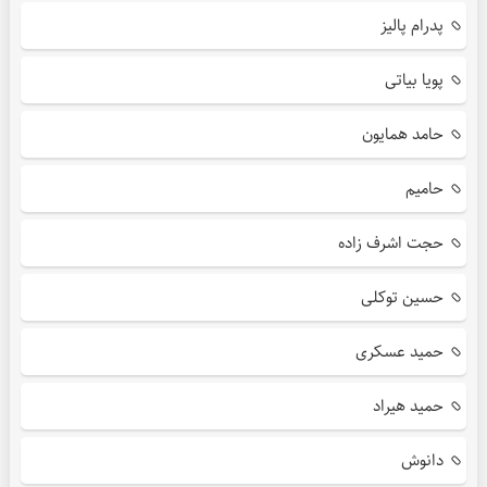
پدرام پالیز
پویا بیاتی
حامد همایون
حامیم
حجت اشرف زاده
حسین توکلی
حمید عسکری
حمید هیراد
دانوش