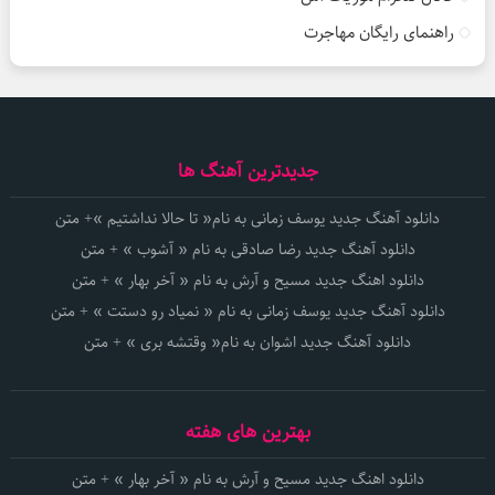
راهنمای رایگان مهاجرت
جدیدترین آهنگ ها
دانلود آهنگ جدید یوسف زمانی به نام« تا حالا نداشتیم »+ متن
دانلود آهنگ جدید رضا صادقی به نام « آشوب » + متن
دانلود اهنگ جدید مسیح و آرش به نام « آخر بهار » + متن
دانلود آهنگ جدید یوسف زمانی به نام « نمیاد رو دستت » + متن
دانلود آهنگ جدید اشوان به نام« وقتشه بری » + متن
بهترین های هفته
دانلود اهنگ جدید مسیح و آرش به نام « آخر بهار » + متن