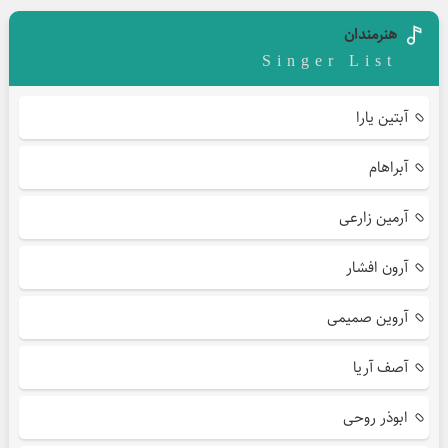
هنرمندان
Singer List
آبتین یارا
آبراهام
آرمین زارعی
آرون افشار
آروین صمیمی
آصف آریا
ابوذر روحی