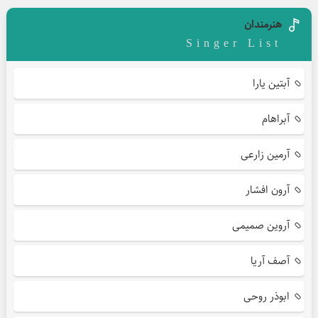
هنرمندان
Singer List
آبتین یارا
آبراهام
آرمین زارعی
آرون افشار
آروین صمیمی
آصف آریا
ابوذر روحی