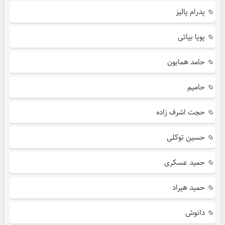
پدرام پالیز
پویا بیاتی
حامد همایون
حامیم
حجت اشرف زاده
حسین توکلی
حمید عسکری
حمید هیراد
دانوش