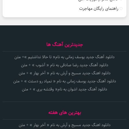
راهنمای رایگان مهاجرت
جدیدترین آهنگ ها
دانلود آهنگ جدید یوسف زمانی به نام« تا حالا نداشتیم »+ متن
دانلود آهنگ جدید رضا صادقی به نام « آشوب » + متن
دانلود اهنگ جدید مسیح و آرش به نام « آخر بهار » + متن
دانلود آهنگ جدید یوسف زمانی به نام « نمیاد رو دستت » + متن
دانلود آهنگ جدید اشوان به نام« وقتشه بری » + متن
بهترین های هفته
دانلود اهنگ جدید مسیح و آرش به نام « آخر بهار » + متن