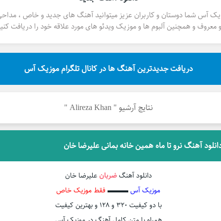
یک آس شما دوستان و کاربران عزیز میتوانید آهنگ های جدید و خاص ، مداح
 معروف و همچنین آلبوم ها و موزیک ویدئو های مورد علاقه خود را دریافت کنید
دریافت جدیدترین آهنگ ها در کانال تلگرام موزیک آس
نتایج آرشیو " Alireza Khan "
انلود آهنگ نرو تا ماه همین خانه بمانی علیرضا خان
دانلود آهنگ
ضربان
علیرضا خان
موزیک آس
▬▬▬
فقط موزیک خاص
با دو کیفیت ۳۲۰ و ۱۲۸ و بهترین کیفیت
همراه با متن کامل آهنگ در موزیک آس