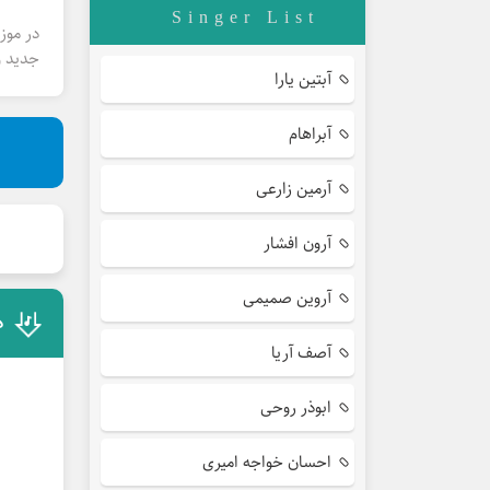
Singer List
در موز
جدید و
آبتین یارا
آبراهام
آرمین زارعی
آرون افشار
آروین صمیمی
د
آصف آریا
ابوذر روحی
احسان خواجه امیری