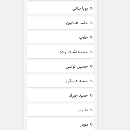
پویا بیاتی
حامد همایون
حامیم
حجت اشرف زاده
حسین توکلی
حمید عسکری
حمید هیراد
دانوش
دویار