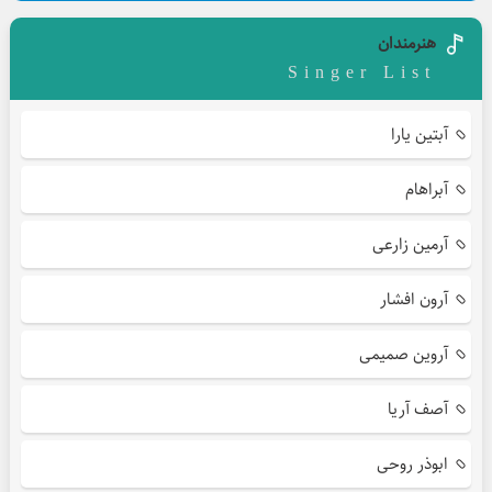
هنرمندان
Singer List
آبتین یارا
آبراهام
آرمین زارعی
آرون افشار
آروین صمیمی
آصف آریا
ابوذر روحی