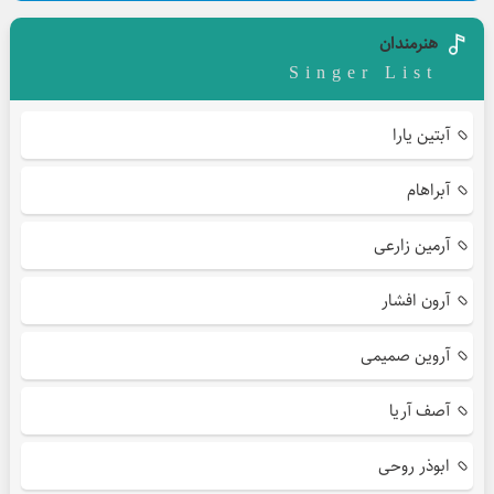
هنرمندان
Singer List
آبتین یارا
آبراهام
آرمین زارعی
آرون افشار
آروین صمیمی
آصف آریا
ابوذر روحی