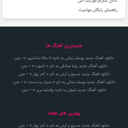
کانال تلگرام موزیک آس
راهنمای رایگان مهاجرت
جدیدترین آهنگ ها
دانلود آهنگ جدید یوسف زمانی به نام« تا حالا نداشتیم »+ متن
دانلود آهنگ جدید رضا صادقی به نام « آشوب » + متن
دانلود اهنگ جدید مسیح و آرش به نام « آخر بهار » + متن
دانلود آهنگ جدید یوسف زمانی به نام « نمیاد رو دستت » + متن
دانلود آهنگ جدید اشوان به نام« وقتشه بری » + متن
بهترین های هفته
دانلود اهنگ جدید مسیح و آرش به نام « آخر بهار » + متن