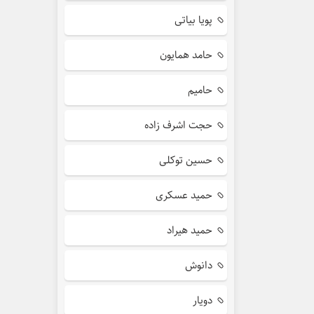
پویا بیاتی
حامد همایون
حامیم
حجت اشرف زاده
حسین توکلی
حمید عسکری
حمید هیراد
دانوش
دویار