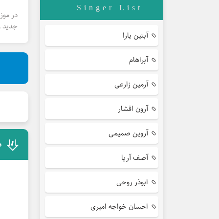
Singer List
در موز
جدید و
آبتین یارا
آبراهام
آرمین زارعی
آرون افشار
آروین صمیمی
د
آصف آریا
ابوذر روحی
احسان خواجه امیری