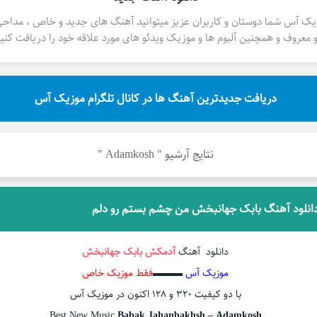
یک آس شما دوستان و کاربران عزیز میتوانید آهنگ های جدید و خاص ، مداح
 معروف و همچنین آلبوم ها و موزیک ویدئو های مورد علاقه خود را دریافت کنید
دریافت جدیدترین آهنگ ها در کانال تلگرام موزیک آس
نتایج آرشیو " Adamkosh "
انلود آهنگ بابک جهانبخش من چشم بستم رو دلم
دانلود آهنگ
آدمکش
بابک جهانبخش
موزیک آس
▬▬▬
فقط موزیک خاص
با دو کیفیت ۳۲۰ و ۱۲۸ اکنون در موزیک آس
Best New Music
Babak Jahanbakhsh – Adamkosh