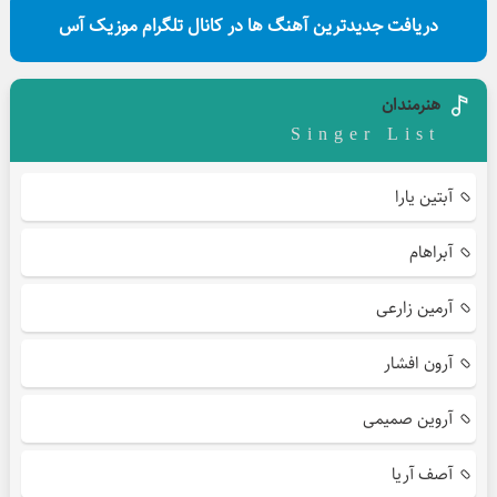
دریافت جدیدترین آهنگ ها در کانال تلگرام موزیک آس
هنرمندان
Singer List
آبتین یارا
آبراهام
آرمین زارعی
آرون افشار
آروین صمیمی
آصف آریا