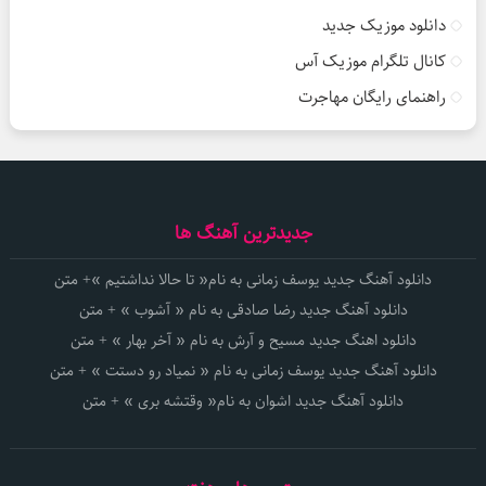
دانلود موزیک جدید
کانال تلگرام موزیک آس
راهنمای رایگان مهاجرت
جدیدترین آهنگ ها
دانلود آهنگ جدید یوسف زمانی به نام« تا حالا نداشتیم »+ متن
دانلود آهنگ جدید رضا صادقی به نام « آشوب » + متن
دانلود اهنگ جدید مسیح و آرش به نام « آخر بهار » + متن
دانلود آهنگ جدید یوسف زمانی به نام « نمیاد رو دستت » + متن
دانلود آهنگ جدید اشوان به نام« وقتشه بری » + متن