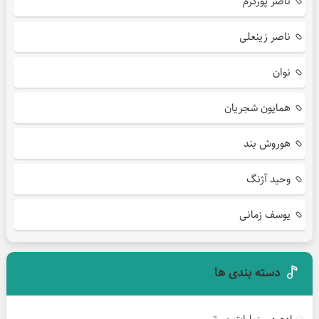
ناصر پورکرم
ناصر زینعلی
نوان
همایون شجریان
هوروش بند
وحید آژنگ
یوسف زمانی
دسته بندی ها