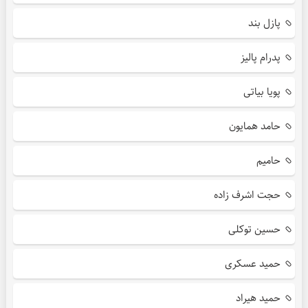
پازل بند
پدرام پالیز
پویا بیاتی
حامد همایون
حامیم
حجت اشرف زاده
حسین توکلی
حمید عسکری
حمید هیراد