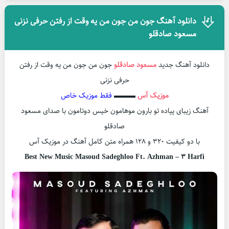
دانلود آهنگ جون من جون من یه وقت از رفتن حرفی نزنی
مسعود صادقلو
دانلود آهنگ جدید
مسعود صادقلو
جون من جون من یه وقت از رفتن
حرفی نزنی
موزیک آس
▬▬▬
فقط موزیک خاص
آهنگ زیبای پیاده تو بارون موهامون خیس دوتامون با صدای مسعود
صادقلو
با دو کیفیت ۳۲۰ و ۱۲۸ همراه متن کامل آهنگ در موزیک آس
Best New Music Masoud Sadeghloo Ft. Azhman – 3 Harfi