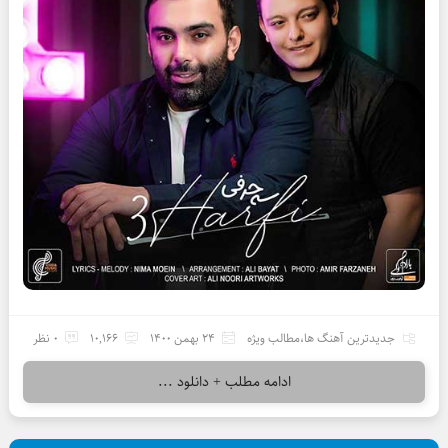
جدیدترین آهنگ ها
،
مطالب ویژه
24 بهمن 1400
10,166
0 نظر
ادامه مطلب + دانلود ...