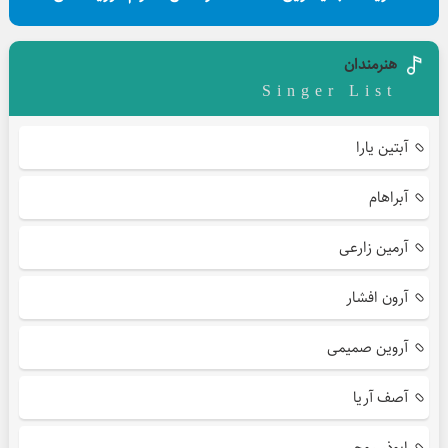
هنرمندان
Singer List
آبتین یارا
آبراهام
آرمین زارعی
آرون افشار
آروین صمیمی
آصف آریا
ابوذر روحی