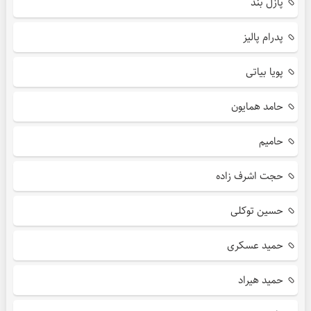
پازل بند
پدرام پالیز
پویا بیاتی
حامد همایون
حامیم
حجت اشرف زاده
حسین توکلی
حمید عسکری
حمید هیراد