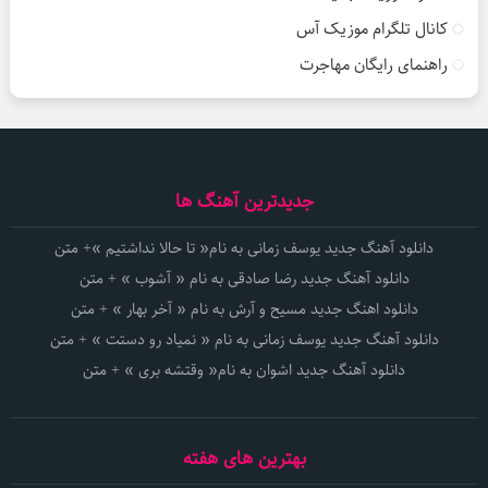
کانال تلگرام موزیک آس
راهنمای رایگان مهاجرت
جدیدترین آهنگ ها
دانلود آهنگ جدید یوسف زمانی به نام« تا حالا نداشتیم »+ متن
دانلود آهنگ جدید رضا صادقی به نام « آشوب » + متن
دانلود اهنگ جدید مسیح و آرش به نام « آخر بهار » + متن
دانلود آهنگ جدید یوسف زمانی به نام « نمیاد رو دستت » + متن
دانلود آهنگ جدید اشوان به نام« وقتشه بری » + متن
بهترین های هفته