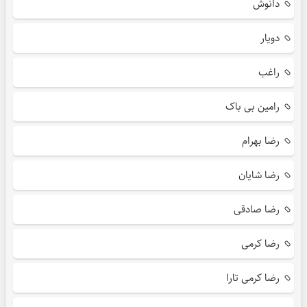
دانوش
دویار
راغب
رامین بی باک
رضا بهرام
رضا شایان
رضا صادقی
رضا کرمی
رضا کرمی تارا