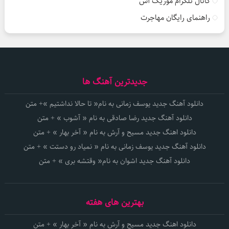
کانال تلگرام موزیک آس
راهنمای رایگان مهاجرت
جدیدترین آهنگ ها
دانلود آهنگ جدید یوسف زمانی به نام« تا حالا نداشتیم »+ متن
دانلود آهنگ جدید رضا صادقی به نام « آشوب » + متن
دانلود اهنگ جدید مسیح و آرش به نام « آخر بهار » + متن
دانلود آهنگ جدید یوسف زمانی به نام « نمیاد رو دستت » + متن
دانلود آهنگ جدید اشوان به نام« وقتشه بری » + متن
بهترین های هفته
دانلود اهنگ جدید مسیح و آرش به نام « آخر بهار » + متن