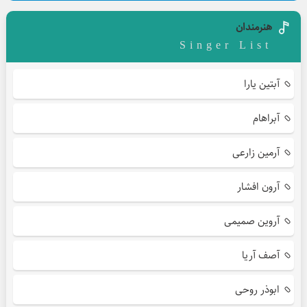
هنرمندان
Singer List
آبتین یارا
آبراهام
آرمین زارعی
آرون افشار
آروین صمیمی
آصف آریا
ابوذر روحی