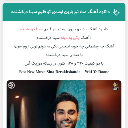
دانلود آهنگ مث نم بارون اومدی تو قلبم سینا درخشنده
دانلود آهنگ مث نم بارون اومدی تو قلبم
سینا درخشنده
#آهنگ
یکی یه دونه
سینا درخشنده
آهنگ چه چشمایی چه خوبه اینجایی یکی یه دونم تویی اروم جونم
با صدای سینا درخشنده
با دو کیفیت ۳۲۰ و ۱۲۸ اکنون در رسانه موزیک آس
Best New Music
Sina Derakhshande – Yeki Ye Doone