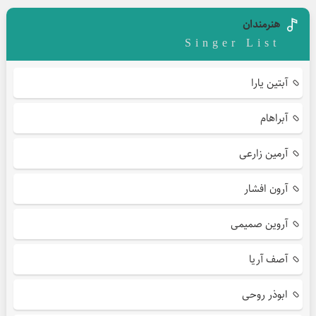
هنرمندان
Singer List
آبتین یارا
آبراهام
آرمین زارعی
آرون افشار
آروین صمیمی
آصف آریا
ابوذر روحی