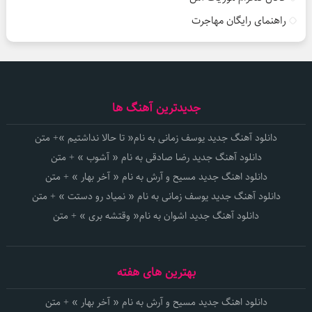
راهنمای رایگان مهاجرت
جدیدترین آهنگ ها
دانلود آهنگ جدید یوسف زمانی به نام« تا حالا نداشتیم »+ متن
دانلود آهنگ جدید رضا صادقی به نام « آشوب » + متن
دانلود اهنگ جدید مسیح و آرش به نام « آخر بهار » + متن
دانلود آهنگ جدید یوسف زمانی به نام « نمیاد رو دستت » + متن
دانلود آهنگ جدید اشوان به نام« وقتشه بری » + متن
بهترین های هفته
دانلود اهنگ جدید مسیح و آرش به نام « آخر بهار » + متن