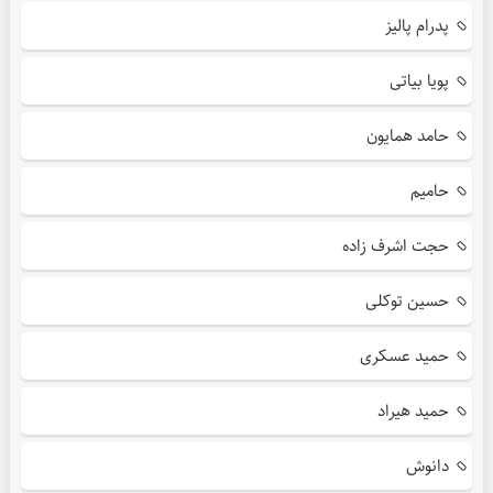
پدرام پالیز
پویا بیاتی
حامد همایون
حامیم
حجت اشرف زاده
حسین توکلی
حمید عسکری
حمید هیراد
دانوش