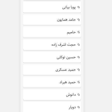
پویا بیاتی
حامد همایون
حامیم
حجت اشرف زاده
حسین توکلی
حمید عسکری
حمید هیراد
دانوش
دویار