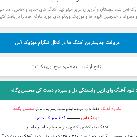
یک آس شما دوستان و کاربران عزیز میتوانید آهنگ های جدید و خاص ، مداح
 معروف و همچنین آلبوم ها و موزیک ویدئو های مورد علاقه خود را دریافت کنید
دریافت جدیدترین آهنگ ها در کانال تلگرام موزیک آس
نتایج آرشیو " یه عمره موج اون نگات "
انلود آهنگ وای ازین وابستگی دل و سپردم دست کی محسن یگانه
دانلود آهنگ
فقط دلم مونده اونم سند زدم به نام تو
محسن یگانه
موزیک آس
▬▬▬
فقط موزیک خاص
آهنگ منو کشون کشون ببر میخوام بیام تو دام تو
با صدای محسن یگانه با دو کیفیت ۳۲۰ و ۱۲۸ همراه متن کامل آهنگ در موزیک آس