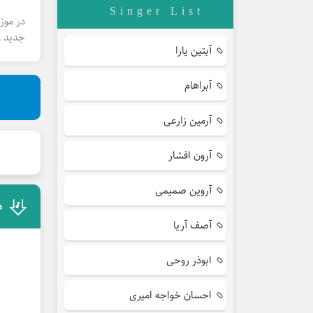
Singer List
در موز
جدید و
آبتین یارا
آبراهام
آرمین زارعی
آرون افشار
آروین صمیمی
د
آصف آریا
ابوذر روحی
احسان خواجه امیری