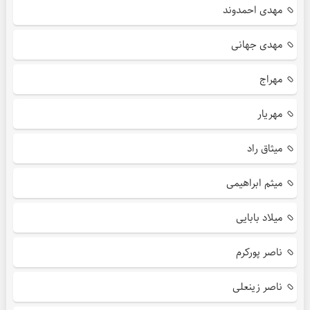
مهدی احمدوند
مهدی جهانی
مهراج
مهریار
میثاق راد
میثم ابراهیمی
میلاد بابایی
ناصر پورکرم
ناصر زینعلی