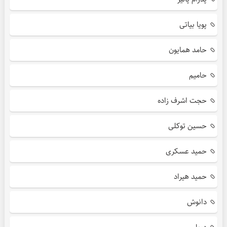
پویا بیاتی
حامد همایون
حامیم
حجت اشرف زاده
حسین توکلی
حمید عسکری
حمید هیراد
دانوش