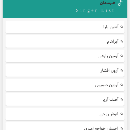
هنرمندان
Singer List
آبتین یارا
آبراهام
آرمین زارعی
آرون افشار
آروین صمیمی
آصف آریا
ابوذر روحی
احسان خواجه امیری