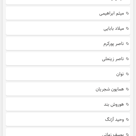
میثم ابراهیمی
میلاد بابایی
ناصر پورکرم
ناصر زینعلی
نوان
همایون شجریان
هوروش بند
وحید آژنگ
یوسف زمانی