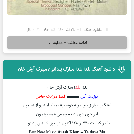
دانلود آهنگ
25 آذر 1400
194
0 نظر
ادامه مطلب + دانلود ...
دانلود آهنگ یلدا یلدا مبارک یلداتون مبارک آرش خان
یلدا
یلد
ا مبارک آرش خان
موزیک آس
▬▬▬
فقط موزیک خاص
آهنگ بسیار زیبای دونه دونه برف میاد امشبو از آسمون
انار دون دون شده جمعن همه بینمون
با دو کیفیت ۳۲۰ و ۱۲۸ اکنون در موزیک آس بشنوید
Best New Music
Arash Khan – Yaldaye Ma