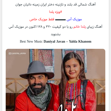
آهنگ شمالی قد بلند و نازنینه دختر ایران زمینه دانیان جوان
#ویژه یلدا
موزیک آس
▬▬▬
فقط موزیک خاص
آهنگ زیبای
یلدا خانم
رو با دو کیفیت ۳۲۰ و ۱۲۸ اکنون در موزیک آس
بشنوید
Best New Music
Daniyal Javan – Yalda Khanom