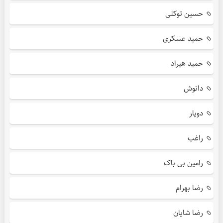
حسین توکلی
حمید عسکری
حمید هیراد
دانوش
دویار
راغب
رامین بی باک
رضا بهرام
رضا شایان