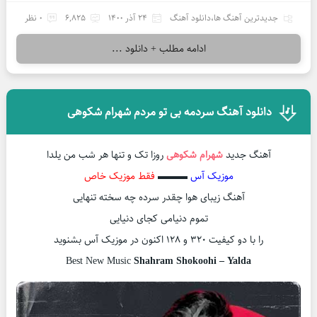
جدیدترین آهنگ ها
،
دانلود آهنگ
24 آذر 1400
6,825
0 نظر
ادامه مطلب + دانلود ...
دانلود آهنگ سردمه بی تو مردم شهرام شکوهی
آهنگ جدید
شهرام شکوهی
روزا تک و تنها هر شب من یلدا
موزیک آس
▬▬▬
فقط موزیک خاص
آهنگ زیبای هوا چقدر سرده چه سخته تنهایی
تموم دنیامی کجای دنیایی
را با دو کیفیت ۳۲۰ و ۱۲۸ اکنون در موزیک آس بشنوید
Best New Music
Shahram Shokoohi – Yalda