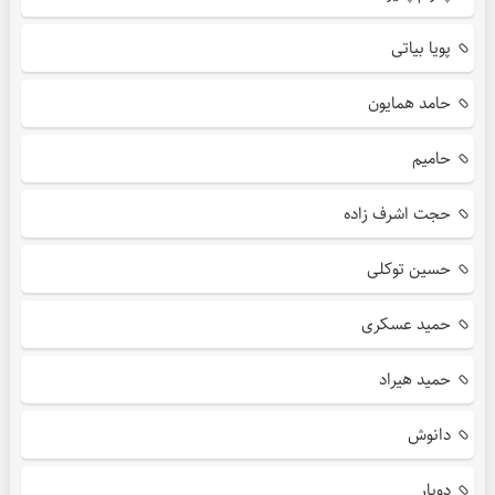
پویا بیاتی
حامد همایون
حامیم
حجت اشرف زاده
حسین توکلی
حمید عسکری
حمید هیراد
دانوش
دویار