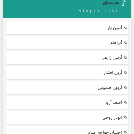
هنرمندان
Singer List
آبتین یارا
آبراهام
آرمین زارعی
آرون افشار
آروین صمیمی
آصف آریا
ابوذر روحی
احسان خواجه امیری