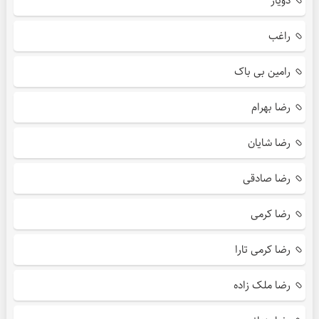
دویار
راغب
رامین بی باک
رضا بهرام
رضا شایان
رضا صادقی
رضا کرمی
رضا کرمی تارا
رضا ملک زاده