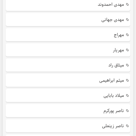
مهدی احمدوند
مهدی جهانی
مهراج
مهریار
میثاق راد
میثم ابراهیمی
میلاد بابایی
ناصر پورکرم
ناصر زینعلی