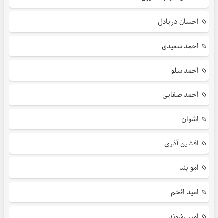
احسان دریادل
احمد سعیدی
احمد سلو
احمد صفایی
اشوان
افشین آذری
امو بند
امید افخم
امیر رشوند