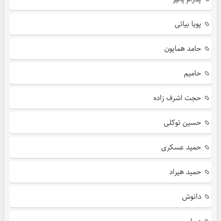
پویا بیاتی
حامد همایون
حامیم
حجت اشرف زاده
حسین توکلی
حمید عسکری
حمید هیراد
دانوش