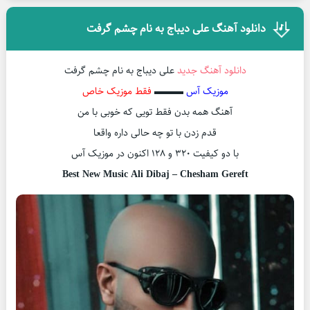
دانلود آهنگ علی دیباج به نام چشم گرفت
دانلود آهنگ جدید
علی دیباج به نام چشم گرفت
موزیک آس
▬▬▬
فقط موزیک خاص
آهنگ همه بدن فقط تويى كه خوبى با من
قدم زدن با تو چه حالى داره واقعا
با دو کیفیت ۳۲۰ و ۱۲۸ اکنون در موزیک آس
Best New Music Ali Dibaj – Chesham Gereft