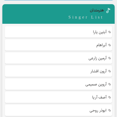
هنرمندان
Singer List
آبتین یارا
آبراهام
آرمین زارعی
آرون افشار
آروین صمیمی
آصف آریا
ابوذر روحی