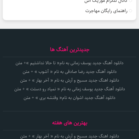
کانال تلگرام موزیک آس
راهنمای رایگان مهاجرت
جدیدترین آهنگ ها
دانلود آهنگ جدید یوسف زمانی به نام« تا حالا نداشتیم »+ متن
دانلود آهنگ جدید رضا صادقی به نام « آشوب » + متن
دانلود اهنگ جدید مسیح و آرش به نام « آخر بهار » + متن
دانلود آهنگ جدید یوسف زمانی به نام « نمیاد رو دستت » + متن
دانلود آهنگ جدید اشوان به نام« وقتشه بری » + متن
بهترین های هفته
دانلود اهنگ جدید مسیح و آرش به نام « آخر بهار » + متن