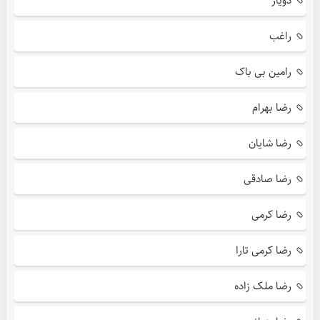
دویار
راغب
رامین بی باک
رضا بهرام
رضا شایان
رضا صادقی
رضا کرمی
رضا کرمی تارا
رضا ملک زاده