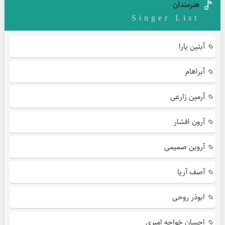
هنرمندان
Singer List
آبتین یارا
آبراهام
آرمین زارعی
آرون افشار
آروین صمیمی
آصف آریا
ابوذر روحی
احسان خواجه امیری