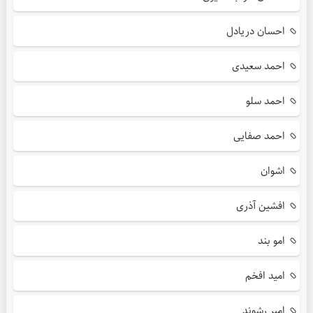
احسان دریادل
احمد سعیدی
احمد سلو
احمد صفایی
اشوان
افشین آذری
امو بند
امید افخم
امیر رشوند