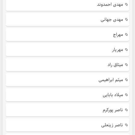
مهدی احمدوند
مهدی جهانی
مهراج
مهریار
میثاق راد
میثم ابراهیمی
میلاد بابایی
ناصر پورکرم
ناصر زینعلی