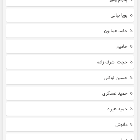
پویا بیاتی
حامد همایون
حامیم
حجت اشرف زاده
حسین توکلی
حمید عسکری
حمید هیراد
دانوش